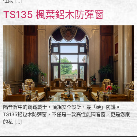
性能 […]
TS135 楓葉鋁木防彈窗
隔音窗中的鋼鐵戰士，頂規安全設計，最「硬」防護。
TS135鋁包木防彈窗，不僅是一款高性能隔音窗，更是您家
的私 […]