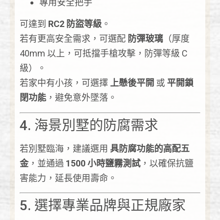
專用安全把手
可達到
RC2 防盜等級
。
若有更高安全需求，可選配
防彈玻璃
（厚度
40mm 以上，可抵擋手槍攻擊，防彈等級 C
級）。
若家中有小孩，可選擇
上懸後平開
或
平開鎖
閉功能
，避免意外墜落。
4. 海景別墅的防腐需求
若別墅臨海，建議選用
具防腐功能的高配五
金
，並通過
1500 小時鹽霧測試
，以確保抗鹽
害能力，延長使用壽命。
5. 選擇專業品牌與正規廠家