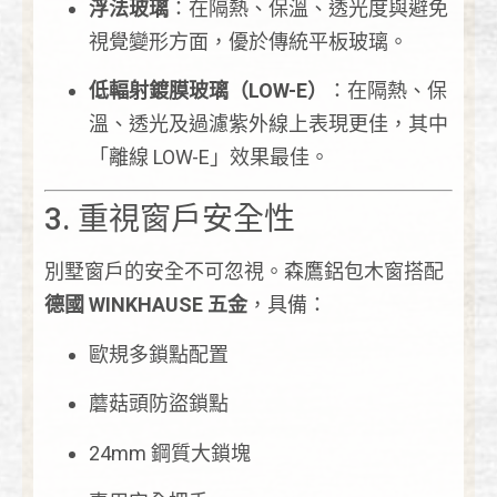
浮法玻璃
：在隔熱、保溫、透光度與避免
視覺變形方面，優於傳統平板玻璃。
低輻射鍍膜玻璃（LOW-E）
：在隔熱、保
溫、透光及過濾紫外線上表現更佳，其中
「離線 LOW-E」效果最佳。
3. 重視窗戶安全性
別墅窗戶的安全不可忽視。森鷹鋁包木窗搭配
德國 WINKHAUSE 五金
，具備：
歐規多鎖點配置
蘑菇頭防盜鎖點
24mm 鋼質大鎖塊