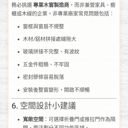
務必挑選
專業木窗製造商
，而非兼營家具、櫥
櫃或木線的企業。非專業廠家常見問題包括：
窗框與窗扇不規整
木材/鋁材拼接處縫隙大
玻璃拼接不完整、有波紋
五金件粗糙、不牢固
密封膠條容易脫落
安裝後整窗變形，開啟不順暢
6. 空間設計小建議
寬敞空間
：可選擇折疊門或推拉門作為隔
間，靈活劃分不同功能區域。