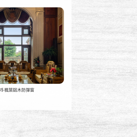
135 楓葉鋁木防彈窗