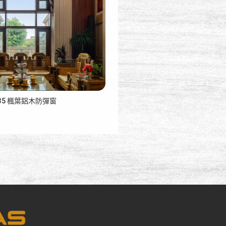
135 楓葉鋁木防彈窗