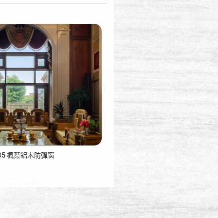
135 楓葉鋁木防彈窗