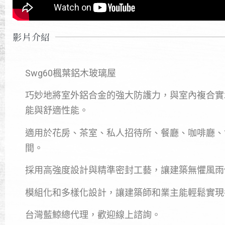
影片介紹
Swg60楓葉鋁木玻璃屋
巧妙地將室外鋁合金的強大防護力，與室內複合實
能與舒適性能。
適用於花房、茶室、私人招待所、餐廳、咖啡廳、
間。
採用高強度設計與精準密封工藝，讓建築無懼風雨
模組化和多樣化設計，讓建築師和業主能輕鬆實現
台灣藍鯨總代理，歡迎線上諮詢。