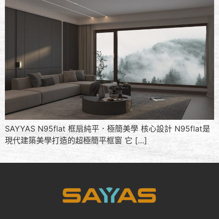
SAYYAS N95flat 框扇純平．極簡美學 核心設計 N95flat是
現代建築美學打造的超極簡平框窗 它 […]