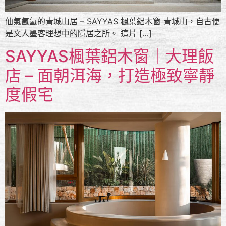
仙氣氤氳的青城山居 – SAYYAS 楓葉鋁木窗 青城山，自古便
是文人墨客理想中的隱居之所。 這片 […]
SAYYAS楓葉鋁木窗｜大理飯
店 – 面朝洱海，打造極致寧靜
度假宅