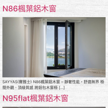
N86楓葉鋁木窗
SAYYAS(賽雅士) N86楓葉鋁木窗 – 靜奢性能，舒適無界 極
簡外觀．頂級質感 將鋁包木窗極 […]
N95flat楓葉鋁木窗