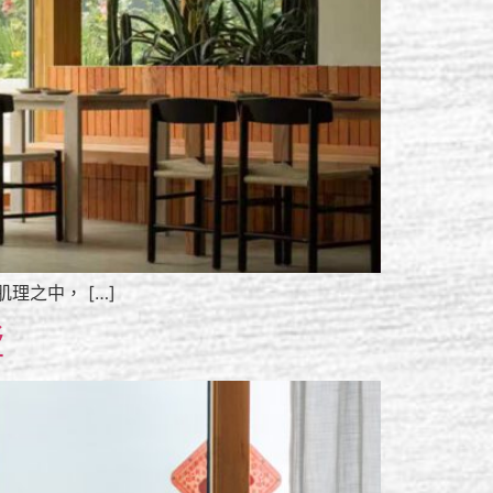
之中， […]
墅