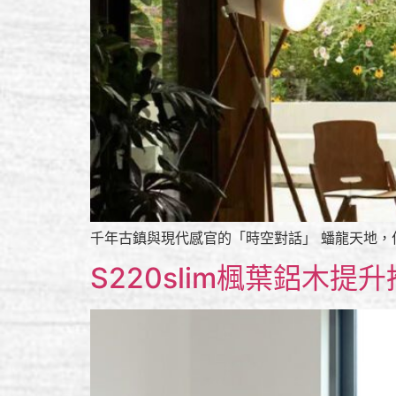
千年古鎮與現代感官的「時空對話」 蟠龍天地，
S220slim楓葉鋁木提