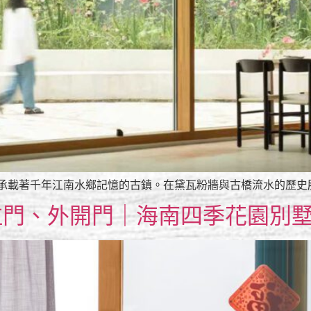
承載著千年江南水鄉記憶的古鎮。在黛瓦粉牆與古橋流水的歷史肌理
推拉門、外開門｜海南四季花園別