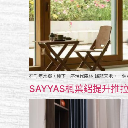
在千年水鄉，種下一座現代森林 蟠龍天地，一個
SAYYAS楓葉鋁提升