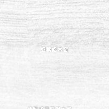
楓葉鋁木窗