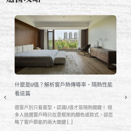
如
什麼是U值？解析窗戶熱傳導率、隔熱性能
安
看這篇
窗
選窗戶別只看窗型，認識U值才是隔熱關鍵！ 很
生
多人挑選窗戶時只在意框架的顏色或款式，卻忽
不多
略了窗戶節能的兩大關鍵 […]