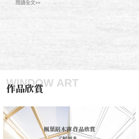
閱讀
閱讀全文>>
WINDOW ART
作品欣賞
楓葉鋁木窗 作品欣賞
了解更多...