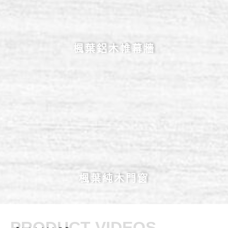
楓葉鋁木帷幕牆
楓葉純木門窗
PRODUCT VIDEOS